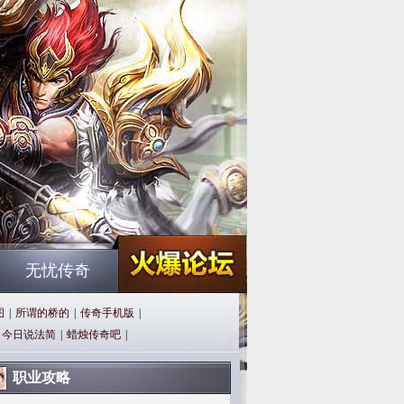
无忧传奇
图
|
所谓的桥的
|
传奇手机版
|
今日说法简
|
蜡烛传奇吧
|
职业攻略