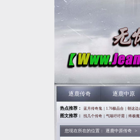
逐鹿传奇
逐鹿中原
热点推荐：
蓝月传奇鬼
|
1.76极品合
|
朝这边
图文推荐：
找几个传奇
|
气喘吁吁需
|
终极魔
您现在所在的位置：
逐鹿中原传奇
>