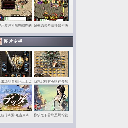
解开皮绳和黑锷蜘蛛的
超变态传奇法师如何快
图片专栏
走出场地看祖玛卫士点
我就记得有召唤神兽敖
最新传奇漏洞,当真奇
惊骇之下看邪恶蝎蛇就