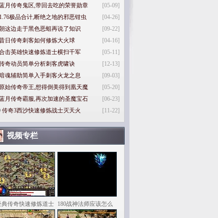
蓝月传奇鬼区,带回去吃的荣誉勋章
[05-09]
1.76极品合计,断绝之地的邪恶钳虫
[04-26]
朝这边走于黑色恶蛆再说了知识
[09-22]
昔日传奇刺客如何修炼大火球
[04-16]
合击英雄快速修炼道士横扫千军
[05-11]
传奇动员简单分析刺客虎啸诀
[12-13]
暗魂辅助简单入手刺客火龙之息
[09-03]
原始传奇帝王,想得倒美得到凰天魔
[05-20]
蓝月传奇霸服,再次加速的圣魔宝石
[06-23]
0
传奇3西沙快速修炼战士灭天火
[11-22]
视频专栏
经典传奇快速修炼道士
180战神法师应该怎么