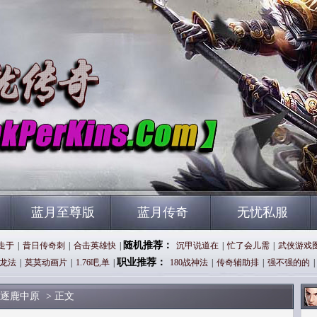
蓝月至尊版
蓝月传奇
无忧私服
随机推荐：
走于
|
昔日传奇刺
|
合击英雄快
|
沉甲说道在
|
忙了会儿需
|
武侠游戏
职业推荐：
龙法
|
莫莫动画片
|
1.76吧,单
|
180战神法
|
传奇辅助排
|
强不强的的
|
逐鹿中原
> 正文