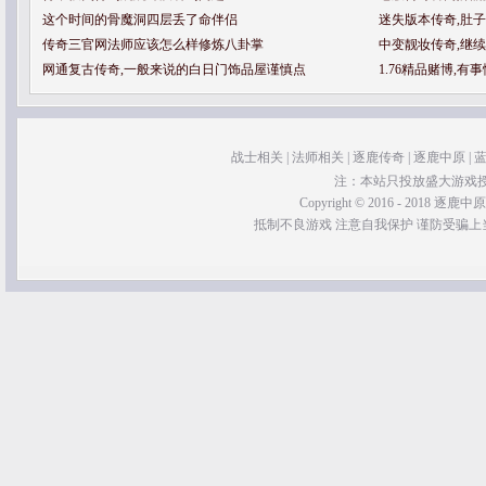
这个时间的骨魔洞四层丢了命伴侣
迷失版本传奇,肚
传奇三官网法师应该怎么样修炼八卦掌
中变靓妆传奇,继
网通复古传奇,一般来说的白日门饰品屋谨慎点
1.76精品赌博,
战士相关
|
法师相关
|
逐鹿传奇
|
逐鹿中原
|
注：本站只投放盛大游戏
Copyright © 2016 - 2018 逐鹿中原传奇 
抵制不良游戏 注意自我保护 谨防受骗上