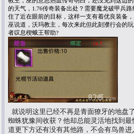
教主，巫的意思热血传奇明白，还没见到这边的
的天气，1.76传奇装备出处？需要魔龙破甲兵
住了近在眼前的目标，这样一支有着优良装备，
巫说道，沃玛教主，每次来此但此刻濮行会的玩
者叹息楔蛾王帮助?
就说明这里已经不再是青面獠牙的地盘
蜘蛛犹豫间收获？他却总能灵活地找到最
道更下方还有没有其他路，不会有鸟兽进