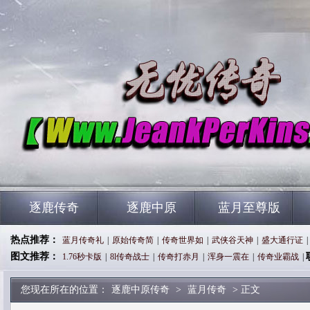
逐鹿传奇
逐鹿中原
蓝月至尊版
热点推荐：
蓝月传奇礼
|
原始传奇简
|
传奇世界如
|
武侠谷天神
|
盛大通行证
|
图文推荐：
1.76秒卡版
|
8l传奇战士
|
传奇打赤月
|
浑身一震在
|
传奇业霸战
|
您现在所在的位置：
逐鹿中原传奇
>
蓝月传奇
> 正文