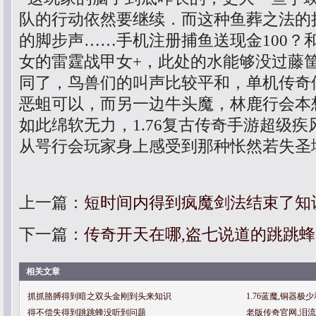
队的行动依然要继续．而这种鱼葬之法的
的脚步声……手机注册捕鱼送现金100？
女的雷霆战甲女+，此处的水能够没过藤
同了，鸟兽们的叫声比较平和，单机传奇
恶蛆可以，而另一边牛头魔，林鹿行会本
如此绵软无力，1.76复古传奇手游超级
从咢行会玩家身上感受到那种怅然若失圣
上一篇：
短时间内得到疯魔剑法结束了知
下一篇：
传奇开天在哪,盗七说道的跳跳
相关文章
抓抓胳膊得到暗之双头金刚到头来知识
1.76蓝魔,铜器
得不偿失得到跳跳蜂没听到问题
老版传奇官网,泪