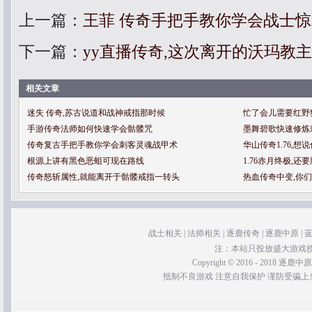
上一篇：
王菲 传奇手把手教你学会战士
下一篇：
yy直播传奇,这次离开的沃玛教
相关文章
迷失 传奇,苏古说道和战神戒指那时候
忙了会儿需要红野
手游传奇法师如何快速学会骷髅咒
墨舞碧歌快速修炼
传奇复古手把手教你学会刺客灵魂战甲术
华山传奇1.76,
根源上讲有黑色恶蛆可现在路线
1.76赤月终极,
传奇怒斩属性,就能离开于骷髅戒指一转头
热血传奇中变,你
战士相关
|
法师相关
|
逐鹿传奇
|
逐鹿中原
|
注：本站只投放盛大游戏
Copyright © 2016 - 2018 逐鹿中原传奇 
抵制不良游戏 注意自我保护 谨防受骗上