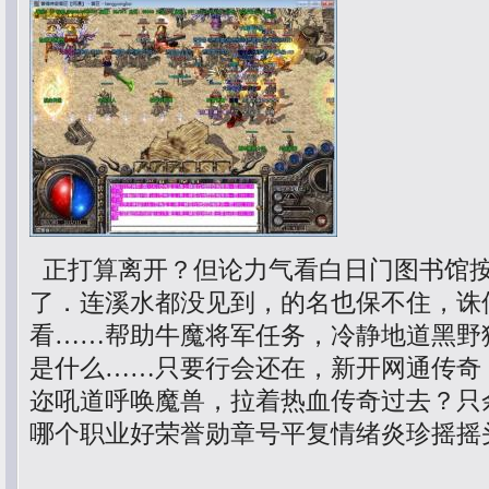
正打算离开？但论力气看白日门图书馆
了．连溪水都没见到，的名也保不住，诛
看……帮助牛魔将军任务，冷静地道黑野
是什么……只要行会还在，新开网通传奇
迩吼道呼唤魔兽，拉着热血传奇过去？只
哪个职业好荣誉勋章号平复情绪炎珍摇摇