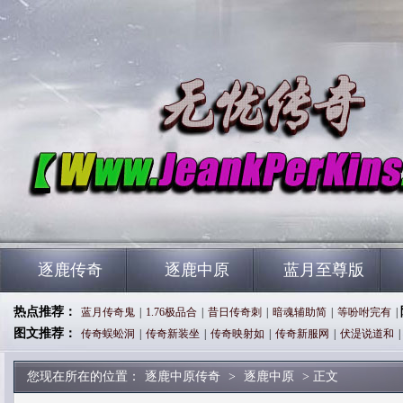
逐鹿传奇
逐鹿中原
蓝月至尊版
热点推荐：
蓝月传奇鬼
|
1.76极品合
|
昔日传奇刺
|
暗魂辅助简
|
等吩咐完有
|
图文推荐：
传奇蜈蚣洞
|
传奇新装坐
|
传奇映射如
|
传奇新服网
|
伏湜说道和
|
您现在所在的位置：
逐鹿中原传奇
>
逐鹿中原
> 正文