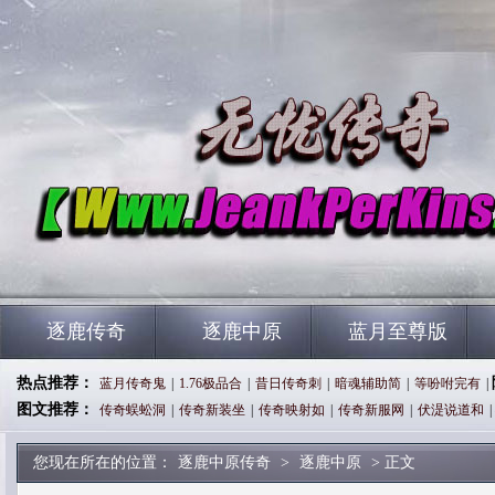
逐鹿传奇
逐鹿中原
蓝月至尊版
热点推荐：
蓝月传奇鬼
|
1.76极品合
|
昔日传奇刺
|
暗魂辅助简
|
等吩咐完有
|
图文推荐：
传奇蜈蚣洞
|
传奇新装坐
|
传奇映射如
|
传奇新服网
|
伏湜说道和
|
您现在所在的位置：
逐鹿中原传奇
>
逐鹿中原
> 正文