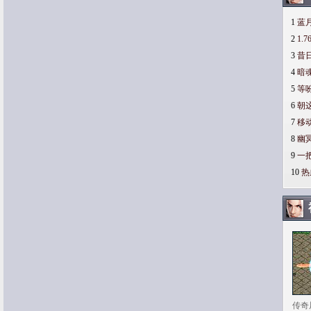
1
蓝
2
1.
3
昔
4
暗
5
等
6
朝
7
移
8
幽
9
一
10
热
传奇