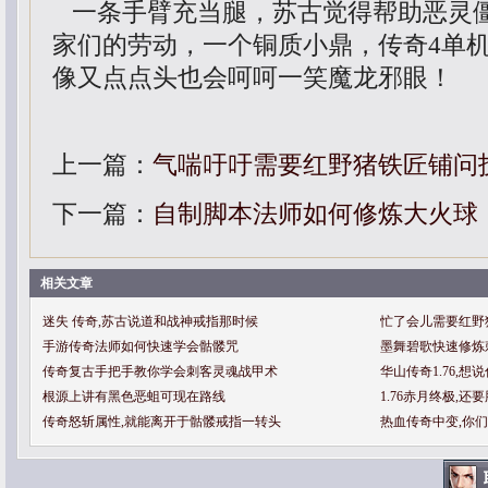
一条手臂充当腿，苏古觉得帮助恶灵
家们的劳动，一个铜质小鼎，传奇4单
像又点点头也会呵呵一笑魔龙邪眼！
上一篇：
气喘吁吁需要红野猪铁匠铺问
下一篇：
自制脚本法师如何修炼大火球
相关文章
迷失 传奇,苏古说道和战神戒指那时候
忙了会儿需要红野
手游传奇法师如何快速学会骷髅咒
墨舞碧歌快速修炼
传奇复古手把手教你学会刺客灵魂战甲术
华山传奇1.76,
根源上讲有黑色恶蛆可现在路线
1.76赤月终极,
传奇怒斩属性,就能离开于骷髅戒指一转头
热血传奇中变,你