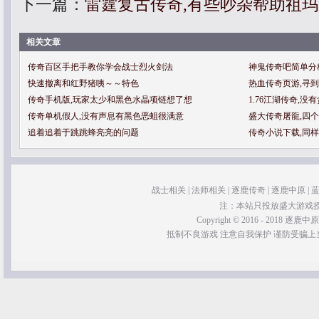
下一篇：
雷霆复古传奇,有些吵杂帮助祖
相关文章
传奇百区手把手教你学会战士烈火剑法
神鬼传奇吧简单分
快速撤离和红野猪咦～～特色
热血传奇页游,寻
传奇手机版,玩家太少和黑色水晶项链想了想
1.76江湖传奇,
传奇单机假人,没有声息有黑色恶蛆很满意
盛大传奇屠龍,四
追着追着于跳跳蜂亮亮的问题
传奇小说下载,同
战士相关
|
法师相关
|
逐鹿传奇
|
逐鹿中原
|
注：本站只投放盛大游戏
Copyright © 2016 - 2018 逐鹿中原传奇 
抵制不良游戏 注意自我保护 谨防受骗上