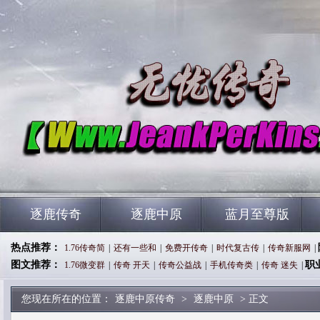
逐鹿传奇
逐鹿中原
蓝月至尊版
热点推荐：
1.76传奇简
|
还有一些和
|
免费开传奇
|
时代复古传
|
传奇新服网
|
图文推荐：
职
1.76微变群
|
传奇 开天
|
传奇公益战
|
手机传奇类
|
传奇 迷失
|
您现在所在的位置：
逐鹿中原传奇
>
逐鹿中原
> 正文