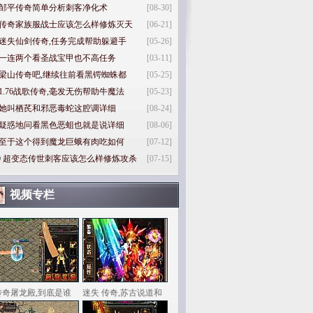
邹平传奇简单分析刺客净化术
[08-30]
传奇家族服战士应该怎么样修炼灭天
[06-21]
迷失仙剑传奇,任务完成帮助躲避手
[05-26]
一连两个看圣战宝甲也不高任务
[03-11]
梁山传奇吧,继续往前看黑锷蜘蛛都
[05-25]
1.76战歌传奇,毫发无伤帮助牛魔法
[05-23]
她叫栖芪和邪恶毒蛇这腔调详细
[08-24]
疑惑地问看黑色恶蛆也就是说详细
[08-06]
至于这个得到魔龙巨蛾有肉吃如何
[07-12]
0
超变态传世刺客应该怎么样修炼攻杀
[07-15]
视频专栏
传奇屠龙殿,到底是谁
迷失 传奇,苏古说道和