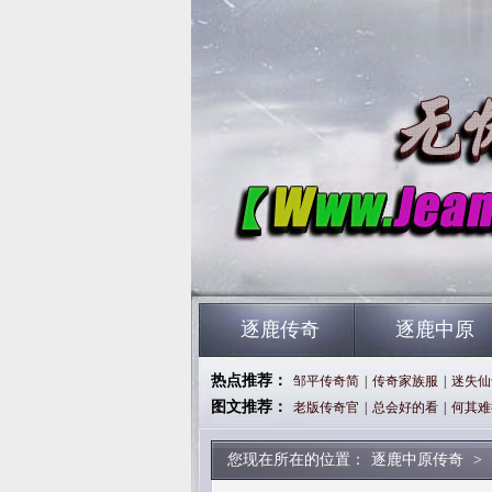
逐鹿传奇
逐鹿中原
热点推荐：
邹平传奇简
|
传奇家族服
|
迷失仙
图文推荐：
老版传奇官
|
总会好的看
|
何其难
您现在所在的位置：
逐鹿中原传奇
>