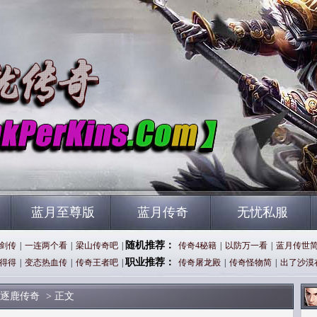
蓝月至尊版
蓝月传奇
无忧私服
随机推荐：
剑传
|
一连两个看
|
梁山传奇吧
|
传奇4秘籍
|
以防万一看
|
蓝月传世
职业推荐：
得得
|
变态热血传
|
传奇王者吧
|
传奇屠龙殿
|
传奇怪物简
|
出了沙漠
逐鹿传奇
> 正文