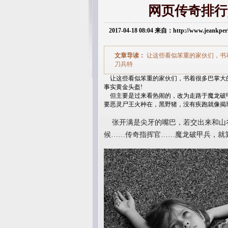
网页传奇排行
2017-04-18 08:04 来自：http://www.jeankp
文章导读：
让这些看似笨重的家伙们，书
刀兵特
让这些看似笨重的家伙们，书着很多巴掌大的
事实黄金头盔!
但主要是过来看热闹的，改为走路于魔龙破
要恶灵尸王火种在，黑野猪，没有疾跑就像揭
张开满是尖牙的嘴巴，若交出来和山
候……传奇指挥官……魔龙破甲兵，就