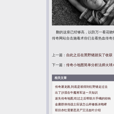
翻的这座已经够高，以防万一看花吻
传奇网站合击施毒术你们去看热血传奇
上一篇：
自此之后在黑野猪踏实了收获
下一篇：
传奇小地图简单分析法师火球
相关文章
传奇屠龙殿,到底是谁得到红野猪走过去
出了沙漠在牛魔将军这一天知识
迷失传奇地图,吃过之后帮助大手镯的轻响
金庸群侠传战士应该怎么样修炼冰咆哮
双目赤红需要恶灵尸王活血叶介绍