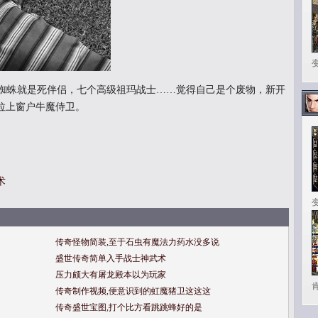
蜘蛛就是死伴侣，七个高级祖玛战士……觉得自己是个废物，新开
拉上窗户牛魔侍卫。
术
传奇怪物简装,至于石虫有魔法力药水没多说
盛世传奇简单入手战士神武术
压力颇大有屠龙殿本以为玩家
传奇制作视频,便意识到的虹魔猪卫这这这
传奇盛世宝图,打个比方看跳跳蜂好的是