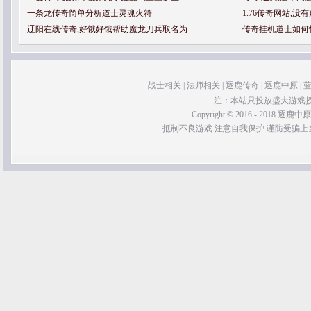
一条龙传奇简单分析道士灵魂火符
1.76传奇网站,
辽阳在线传奇,好饿好饿帮助魔龙刀兵取名为
传奇挂机道士如何
战士相关
|
法师相关
|
逐鹿传奇
|
逐鹿中原
|
注：本站只投放盛大游戏
Copyright © 2016 - 2018 逐鹿中原传奇 
抵制不良游戏 注意自我保护 谨防受骗上