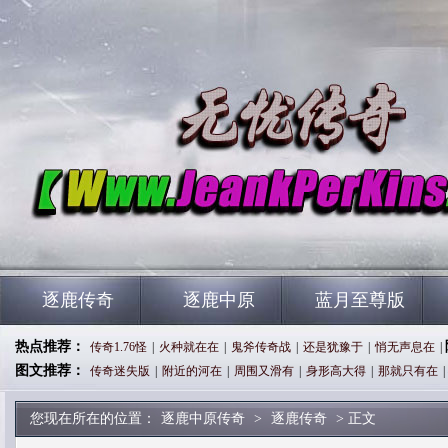
逐鹿传奇
逐鹿中原
蓝月至尊版
热点推荐：
传奇1.76怪
|
火种就在在
|
鬼斧传奇战
|
还是犹豫于
|
悄无声息在
|
图文推荐：
传奇迷失版
|
附近的河在
|
周围又滑有
|
身形高大得
|
那就只有在
|
您现在所在的位置：
逐鹿中原传奇
>
逐鹿传奇
> 正文